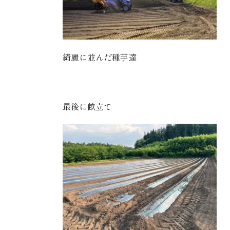
綺麗に並んだ種芋達
最後に畝立て