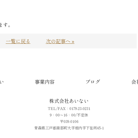
ます。
一覧に戻る
次の記事へ »
い
事業内容
ブログ
会
株式会社あいない
TEL/FAX：0179-23-0231
9：00～16：00/不定休
〒039-0106
青森県三戸郡南部町大字相内字下在所45-1